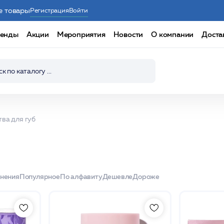
е товары
Регистрация
Войти
енды
Акции
Мероприятия
Новости
О компании
Доста
ва для губ
енения
Популярное
По алфавиту
Дешевле
Дороже