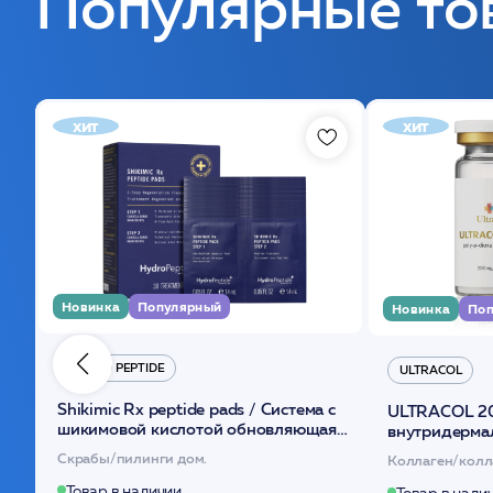
Популярные то
хит
хит
Новинка
Популярный
Новинка
Поп
HYDRO PEPTIDE
ULTRACOL
Shikimic Rx peptide pads / Cистема с
ULTRACOL 2
шикимовой кислотой обновляющая
внутридерма
(30шт) /HP
основе поли
Скрабы/пилинги дом.
Коллаген/колл
Товар в наличии
Товар в нали