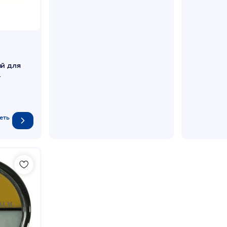
ый для
p /MM
еть