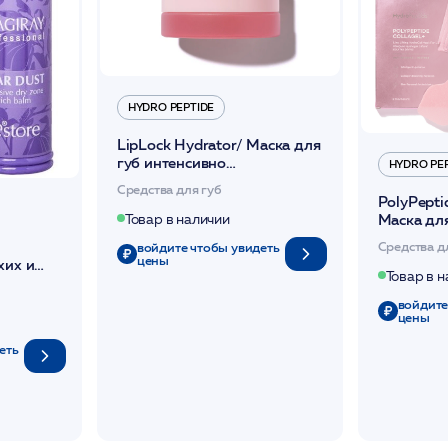
HYDRO PEPTIDE
LipLock Hydrator/ Маска для
губ интенсивно
HYDRO PE
регенерирующая и
Средства для губ
увлажняющая 7мл /HP
PolyPeptid
Маска для
Товар в наличии
обновляю
Средства д
войдите чтобы увидеть
повышающ
цены
хих и
/HP
Товар в 
 15 мл
войдите
цены
еть