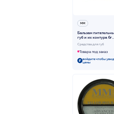
ММ
Бальзам питательн
губ и их контура 6г
/Advanced Nutri Li
Средства для губ
Товара под заказ
войдите чтобы увид
цены