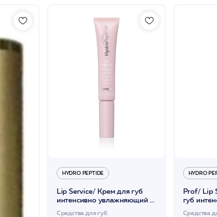
HYDRO PEPTIDE
HYDRO PE
Lip Service/ Крем для губ
Prof/ Lip
интенсивно увлажняющий и
губ интен
омолаживающий 10 гр /HP*
увлажня
Средства для губ
Средства д