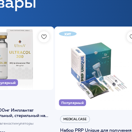
вары
хит
улярный
Популярный
00мг Имплантат
льный, стерильный на
MEDICAL CASE
диоксанона /ULTRACOL
агеностимуляторы
Набор PRP Unique для получения
чии