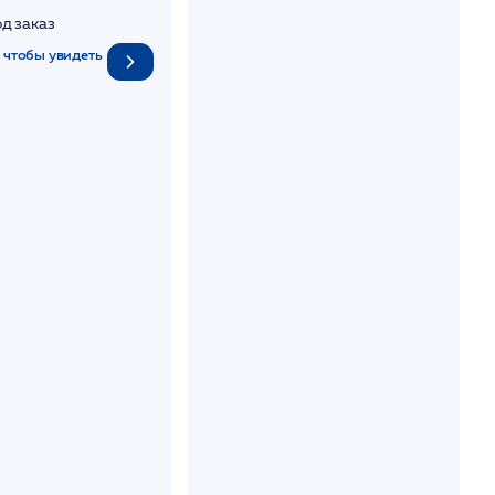
ающий 10 мл /HP
од заказ
 чтобы увидеть