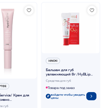
HINOKI
Бальзам для губ
увлажняющий 8г /HyBLip
/Hinoki Clinical
Средства для губ
PTIDE
Товара под заказ
войдите чтобы увидеть
 Service/ Крем для
цены
сивно
ющий и
ля губ