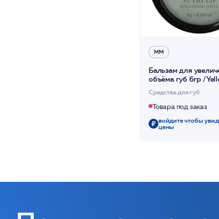
ММ
Бальзам для увелич
объёма губ 6гр /Yel
Balm /MM
Средства для губ
Товара под заказ
войдите чтобы увид
цены