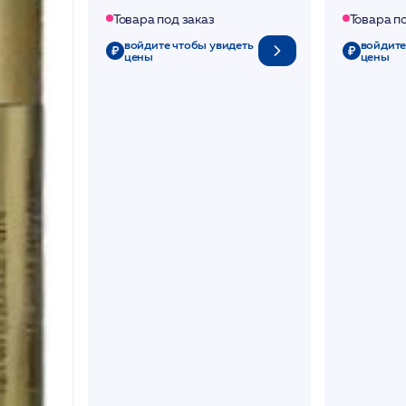
омолажив
Товара под заказ
Товара п
войдите чтобы увидеть
войдите
цены
цены