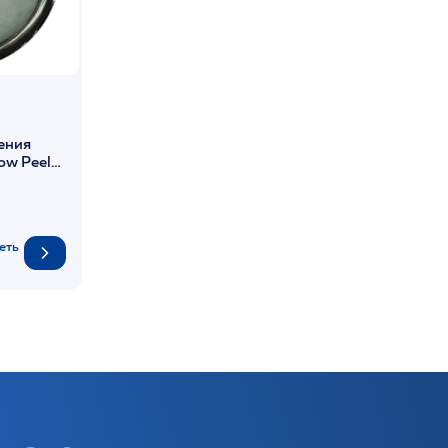
ения
low Peel
еть