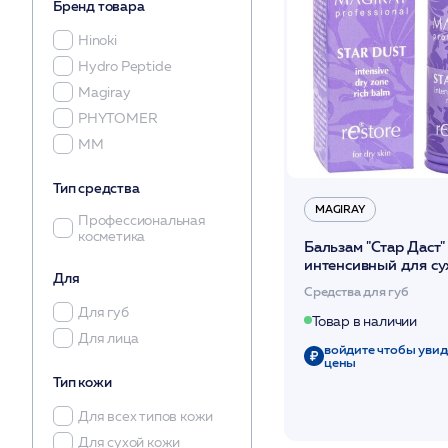
Бренд товара
Hinoki
Hydro Peptide
Magiray
PHYTOMER
ММ
Тип средства
MAGIRAY
Профессиональная
косметика
Бальзам "Стар Даст"
интенсивный для су
Для
потрескавшихся губ
Средства для губ
/Magiray*
Для губ
Товар в наличии
Для лица
войдите чтобы увид
цены
Тип кожи
Для всех типов кожи
Для сухой кожи