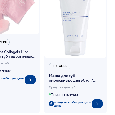
PTIDE
e Collagel+ Lip/
 губ гидрогелевая
щая и
ля губ
ая упругость 8шт
PHYTOMER
наличии
Маска для губ
 чтобы увидеть
омолаживающая 50мл /
PHYTOMER*
Средства для губ
Товар в наличии
войдите чтобы увидеть
цены