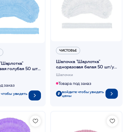
ЧИСТОВЬЕ
Шапочка "Шарлотка"
"Шарлотка"
одноразовая белая 50 шт/уп
вая голубая 50 шт/
/Чистовье
вье
Шапочки
Товара под заказ
од заказ
войдите чтобы увидеть
 чтобы увидеть
цены