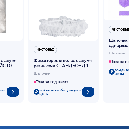
ЧИСТОВЬЕ
Шапочка 
одноразо
ЧИСТОВЬЕ
шт/уп /Чи
Шапочки
 с двумя
Фиксатор для волос с двумя
Товара п
ЙС 10
резинками СПАНДБОНД 10
войдите
Чистовье
шт/уп (поштучно) /Чистовье
Шапочки
цены
Товара под заказ
еть
войдите чтобы увидеть
цены