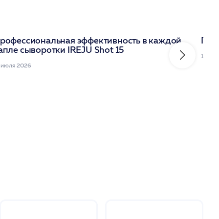
рофессиональная эффективность в каждой
Под
апле сыворотки IREJU Shot 15
10 ию
 июля 2026