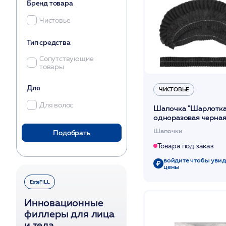
Бренд товара
Чистовье
Тип средства
Сопутствующие
товары
Для
ЧИСТОВЬЕ
Для волос
Шапочка "Шарлотка
одноразовая черная
уп /Чистовье
Шапочки
Подобрать
Товара под заказ
войдите чтобы увид
цены
EsteFILL
Инновационные
филлеры для лица
и тела