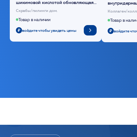
шикимовой кислотой обновляющая
внутридерма
(30шт) /HP
основе поли
Скрабы/пилинги дом.
Коллаген/колл
Товар в наличии
Товар в нали
войдите чтобы увидеть цены
войдите что