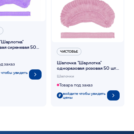
"Шарлотка"
вая сиреневая 50
ЧИСТОВЬЕ
стовье
Шапочка "Шарлотка"
од заказ
одноразовая розовая 50 шт/
 чтобы увидеть
уп /Чистовье
Шапочки
Товара под заказ
войдите чтобы увидеть
цены