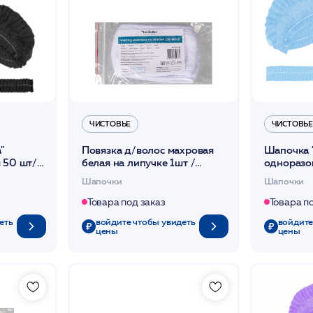
ЧИСТОВЬЕ
ЧИСТОВЬЕ
"
Повязка д/волос махровая
Шапочка 
 50 шт/
белая на липучке 1шт /
одноразо
Чистовье
уп /Чисто
Шапочки
Шапочки
Товара под заказ
Товара п
еть
войдите чтобы увидеть
войдите
цены
цены