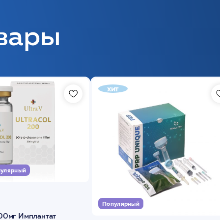
вары
хит
улярный
Популярный
00мг Имплантат