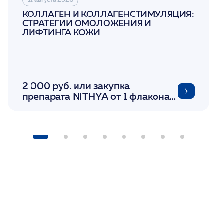
КОЛЛАГЕН И КОЛЛАГЕНСТИМУЛЯЦИЯ:
СТРАТЕГИИ ОМОЛОЖЕНИЯ И
ЛИФТИНГА КОЖИ
2 000 руб. или закупка
препарата NITHYA от 1 флакона/
LINERASE от 1 фл/ COLLOST от 1
фл/ FACETEM 1 шприц/
ULTRACOL 1 фл/ PLLA Miraline в
день семинара