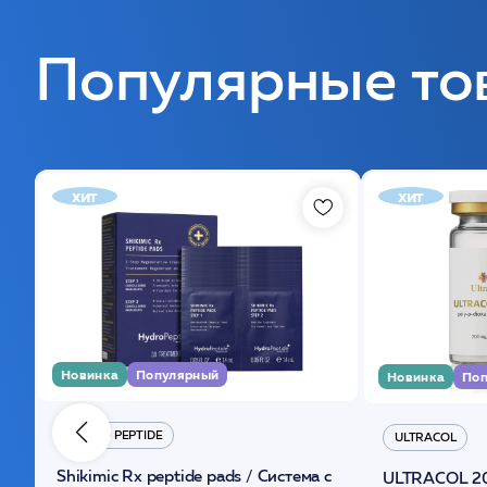
Популярные то
хит
хит
Новинка
Популярный
Новинка
Поп
HYDRO PEPTIDE
ULTRACOL
Shikimic Rx peptide pads / Cистема с
ULTRACOL 2