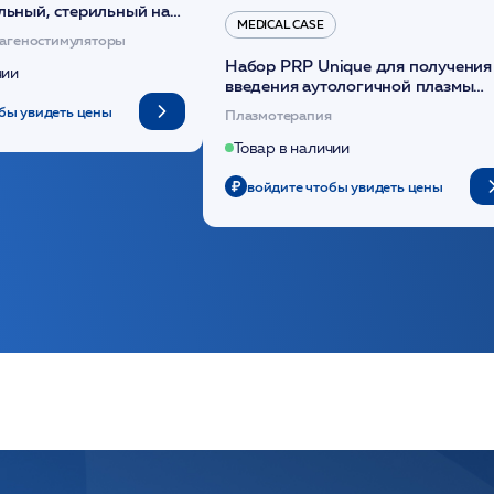
льный, стерильный на
MEDICAL CASE
диоксанона /ULTRACOL
агеностимуляторы
Набор PRP Unique для получения
чии
введения аутологичной плазмы
(саше 1шт)/Medical Case
бы увидеть цены
Плазмотерапия
Товар в наличии
войдите чтобы увидеть цены