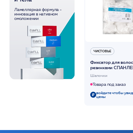
Ламеллярная формула -
инновация в нативном
омоложении
ЧИСТОВЬЕ
Фиксатор для волос
резинками СПАНЛЕ
шт/уп (поштучно) /
Шапочки
Товара под заказ
войдите чтобы увид
цены