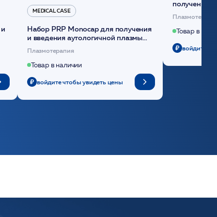
получения и
MEDICAL CASE
плазмы (саше
Плазмотерапи
 и
Набор PRP Monocap для получения
Товар в нали
и введения аутологичной плазмы
(саше 1шт)/Medical Case
войдите чт
Плазмотерапия
Товар в наличии
войдите чтобы увидеть цены