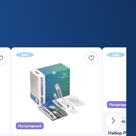
хит
хит
Популярный
MEDICAL CASE
Популярный
Набор Plasmoactive Стандарт для