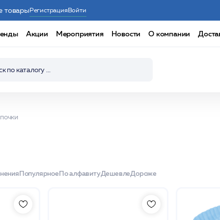
е товары
Регистрация
Войти
енды
Акции
Мероприятия
Новости
О компании
Доста
почки
енения
Популярное
По алфавиту
Дешевле
Дороже