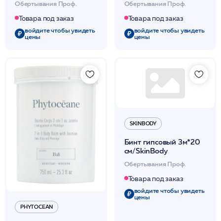
Обертывания Проф.
Обертывания Проф.
(несмываемое) 1л /
2л / PHYTOMER
PHYTOMER
Товара под заказ
Товара под заказ
войдите чтобы увидеть
войдите чтобы увидеть
цены
цены
SKINBODY
Бинт гипсовый 3м*20
см/SkinBody
Обертывания Проф.
Товара под заказ
войдите чтобы увидеть
цены
PHYTOCEAN