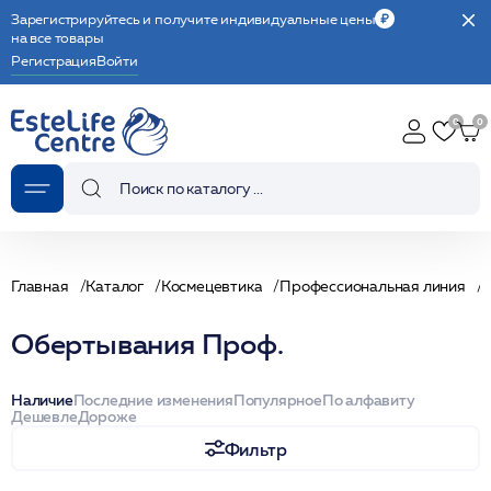
Зарегистрируйтесь и получите индивидуальные цены
на все товары
Регистрация
Войти
Главная
Каталог
Космецевтика
Профессиональная линия
Обертывания Проф.
Наличие
Последние изменения
Популярное
По алфавиту
Дешевле
Дороже
Фильтр