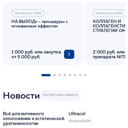
04 августа 2026
05 августа 2026
НА ВЫХОД» - процедуры с
КОЛЛАГЕН И
мгновенным эффектом
КОЛЛАГЕНСТИМ
СТРАТЕГИИ О
И ЛИФТИНГА К
1 000 руб. или закупка
2 000 руб. или 
от 5 000 руб.
препарата NITH
флакона/ LINE
1 фл/ COLLOST о
FACETEM 1 шпр
ULTRACOL 1 фл
Miraline в день
семинара
Новости
Всё для интимного
Ultracol
омоложения и эстетической
10 июля 2026
урогинекологии