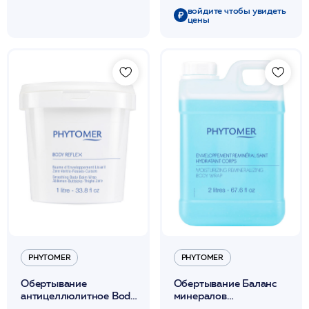
войдите чтобы увидеть
цены
PHYTOMER
PHYTOMER
Обертывание
Обертывание Баланс
антицеллюлитное Body
минералов
Reflex с AHA кислотами
увлажняющее для тела