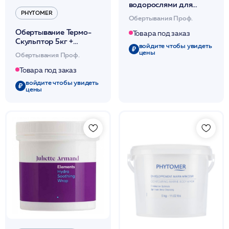
водорослями для
обёртывания,
PHYTOMER
Обертывания Проф.
лимфодренажная 1,2кг
Обертывание Термо-
/JA
Товара под заказ
Скульптор 5кг +
войдите чтобы увидеть
Паратермическая
цены
Обертывания Проф.
бумага 1.6*25м /
PHYTOMER*
Товара под заказ
войдите чтобы увидеть
цены