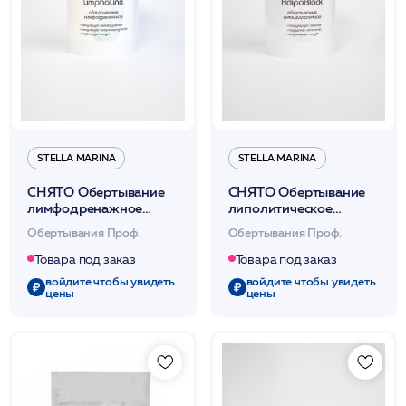
STELLA MARINA
STELLA MARINA
СНЯТО Обертывание
СНЯТО Обертывание
лимфодренажное
липолитическое
«LimphoLine»
«AdipoBlock»
Обертывания Проф.
Обертывания Проф.
(термически
(термически
нейтральное д/тела)
нейтральное д/тела)
Товара под заказ
Товара под заказ
1000мл /Stella Marina*
1000мл /Stella Marina*
войдите чтобы увидеть
войдите чтобы увидеть
цены
цены