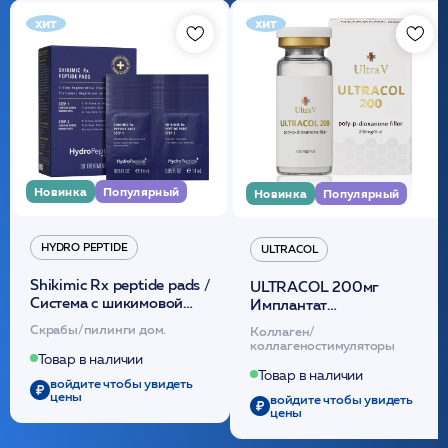
хит
хит
Новинка
Популярный
Новинка
Популярный
HYDRO PEPTIDE
ULTRACOL
Shikimic Rx peptide pads /
ULTRACOL 200мг
Cистема с шикимовой
Имплантат
кислотой обновляющая
внутридермальный,
Скрабы/пилинги дом.
Коллаген/
(30шт) /HP
стерильный на основе
коллагеностимуляторы
полидиоксанона
Товар в наличии
/ULTRACOL
Товар в наличии
войдите чтобы увидеть
цены
войдите чтобы увидеть
цены