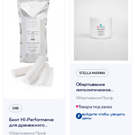
STELLA MARINA
Обертывание
липолитическое
«AdipoBlock»
Обертывания Проф.
(термически
нейтральное для тела)
Товара под заказ
DIBI
500мл /Stella Marina*
войдите чтобы увидеть
цены
Бинт HI-Performance
для дренажного
обертывания для тела
Обертывания Проф.