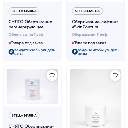
STELLA MARINA
STELLA MARINA
СНЯТО Обертывание
Обертывание-лифтинг
регенерирующее
«SkinContur»
«NutriAge» (термически
(термически
Обертывания Проф.
Обертывания Проф.
нейтральное для тела)
нейтральное для тела)
500мл /Stella Marina*
500мл /Stella Marina*
Товара под заказ
Товара под заказ
войдите чтобы увидеть
войдите чтобы увидеть
цены
цены
STELLA MARINA
СНЯТО Обертывание-