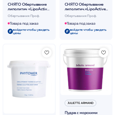
СНЯТО Обертывание
СНЯТО Обертывание
липолитич «LipoActive
липолитич.«LipoActive
TermoContrast»
TermoContrast»
Обертывания Проф.
Обертывания Проф.
(стимулирующее д/
(стимулирующее д/
тела) 1000мл/Stella
тела) 500мл /Stella
Товара под заказ
Товара под заказ
Marina*
Marina*
войдите чтобы увидеть
войдите чтобы увидеть
цены
цены
JULIETTE ARMAND
Пудра с морскими