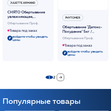
JULIETTE ARMAND
СНЯТО Обертывание
увлажняющее,
PHYTOMER
успокаивающее
Обертывания Проф.
восстанавливающее
Обертывание "Детокс-
водный баланс 50гр
Товара под заказ
Похудение" 5кг /
/JA
PHYTOMER*
войдите чтобы увидеть
Обертывания Проф.
цены
Товара под заказ
войдите чтобы увидеть
цены
1
2
Популярные товары