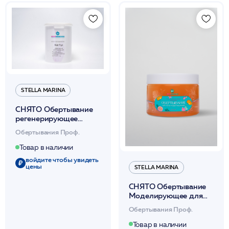
STELLA MARINA
СНЯТО Обертывание
регенерирующее
«NutriAge» (термически
Обертывания Проф.
нейтральное д/тела)
1000мл /Stella Marina*
Товар в наличии
войдите чтобы увидеть
цены
STELLA MARINA
СНЯТО Обертывание
Моделирующее для
тела 300мл /Stella
Обертывания Проф.
Marina
Товар в наличии