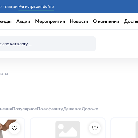
е товары
Регистрация
Войти
енды
Акции
Мероприятия
Новости
О компании
Доста
латы
енения
Популярное
По алфавиту
Дешевле
Дороже