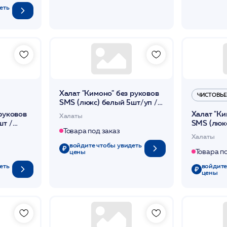
еть
Халат "Кимоно" без руковов
ЧИСТОВЬЕ
SMS (люкс) белый 5шт/уп /
Чистовье
руковов
Халат "Ки
Халаты
шт /
SMS (люкс
Товара под заказ
Чистовье
Халаты
войдите чтобы увидеть
цены
Товара п
еть
войдите
цены