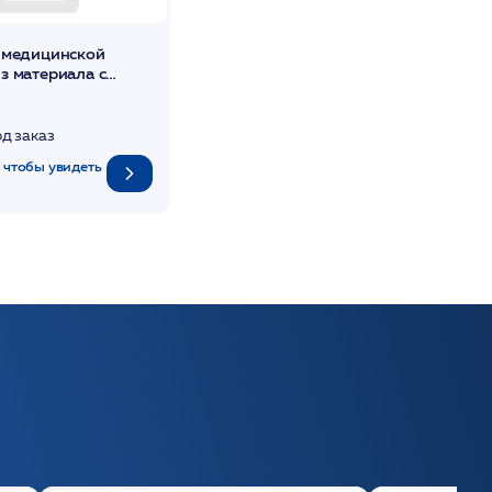
 медицинской
з материала с
алкивающими
ми /ЭРА
од заказ
 чтобы увидеть