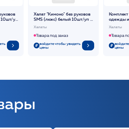
руковов
Халат "Кимоно" без руковов
Комплект
 10шт/уп
SMS (люкс) белый 10шт/уп /
одежды и
Чистовье
кровеотт
Халаты
Халаты
свойства
Товара под заказ
Товара п
еть
войдите чтобы увидеть
войдите
цены
цены
вары