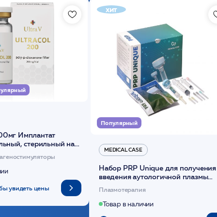
хит
улярный
Популярный
00мг Имплантат
льный, стерильный на
MEDICAL CASE
диоксанона /ULTRACOL
агеностимуляторы
Набор PRP Unique для получения
чии
введения аутологичной плазмы
(саше 1шт)/Medical Case
бы увидеть цены
Плазмотерапия
Товар в наличии