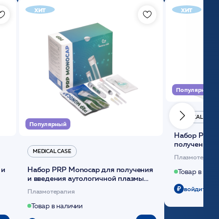
хит
хит
Популярный
MEDICAL CASE
Популярный
Набор Plasmoactive Стандарт для
получения и
MEDICAL CASE
плазмы (саше
Плазмотерапи
 и
Набор PRP Monocap для получения
Товар в нали
и введения аутологичной плазмы
(саше 1шт)/Medical Case
войдите чт
Плазмотерапия
Товар в наличии