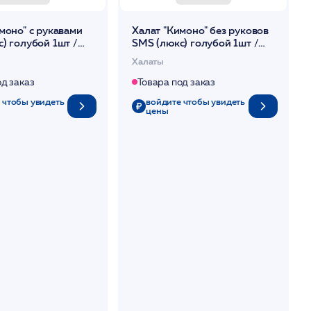
моно" с рукавами
Халат "Кимоно" без руковов
) голубой 1шт /
SMS (люкс) голубой 1шт /
Чистовье
Халаты
од заказ
Товара под заказ
 чтобы увидеть
войдите чтобы увидеть
цены