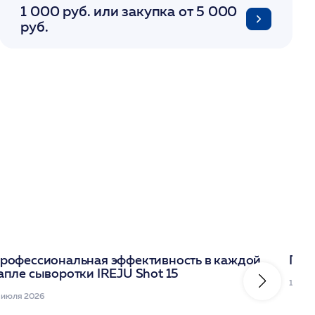
1 000 руб. или закупка от 5 000
руб.
рофессиональная эффективность в каждой
Под
апле сыворотки IREJU Shot 15
10 ию
 июля 2026