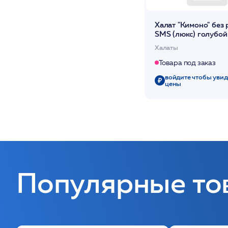
Халат "Кимоно" без 
SMS (люкс) голубой
/Чистовье
Халаты
Товара под заказ
войдите чтобы увид
цены
Популярные то