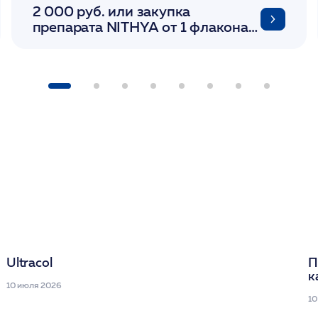
2 000 руб. или закупка
препарата NITHYA от 1 флакона/
LINERASE от 1 фл/ COLLOST от 1
фл/ FACETEM 1 шприц/
ULTRACOL 1 фл/ PLLA Miraline в
день семинара
Ultracol
П
к
10 июля 2026
10