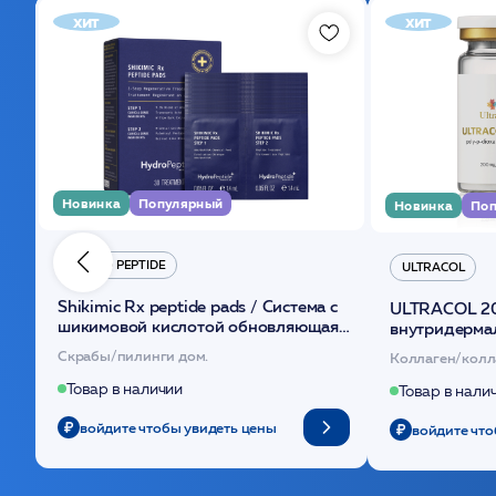
хит
хит
Новинка
Популярный
Новинка
Поп
HYDRO PEPTIDE
ULTRACOL
Shikimic Rx peptide pads / Cистема с
ULTRACOL 2
шикимовой кислотой обновляющая
внутридерма
(30шт) /HP
основе поли
Скрабы/пилинги дом.
Коллаген/колл
Товар в наличии
Товар в нали
войдите чтобы увидеть цены
войдите что