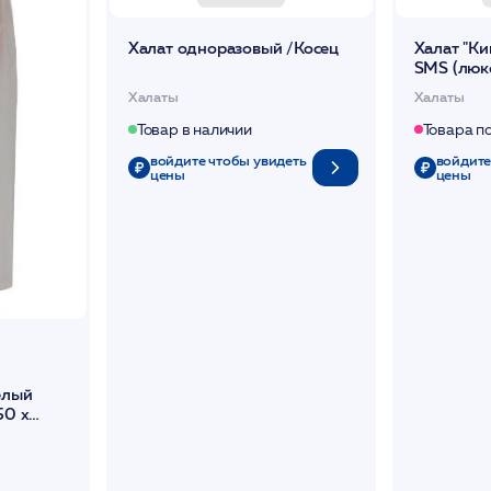
Халат одноразовый /Косец
Халат "Ки
SMS (люкс
Чистовье
Халаты
Халаты
Товар в наличии
Товара п
войдите чтобы увидеть
войдите
цены
цены
елый
50 х
товье