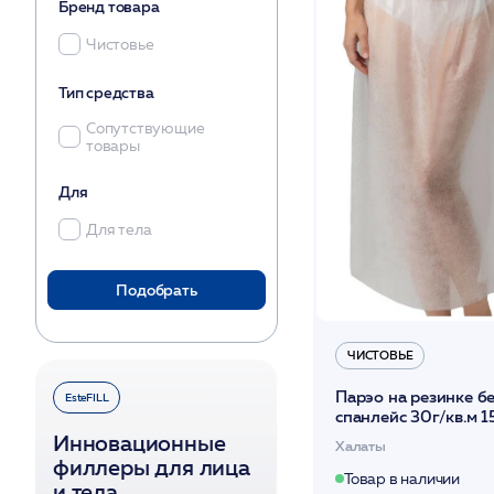
Бренд товара
Чистовье
Тип средства
Сопутствующие
товары
Для
Для тела
Подобрать
ЧИСТОВЬЕ
Парэо на резинке б
EsteFILL
спанлейс 30г/кв.м 1
80см 10 шт/уп /Чис
Инновационные
Халаты
филлеры для лица
Товар в наличии
и тела