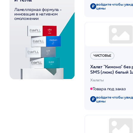
войдите чтобы увид
цены
Ламеллярная формула -
инновация в нативном
омоложении
ЧИСТОВЬЕ
Халат "Кимоно" без 
SMS (люкс) белый 1
Чистовье
Халаты
Товара под заказ
войдите чтобы увид
цены