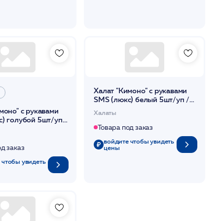
Халат "Кимоно" с рукавами
SMS (люкс) белый 5шт/уп /
Чистовье
моно" с рукавами
Халаты
) голубой 5шт/уп /
Товара под заказ
войдите чтобы увидеть
од заказ
цены
 чтобы увидеть