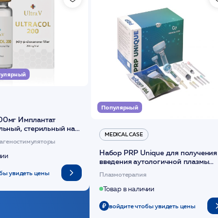
улярный
Популярный
00мг Имплантат
льный, стерильный на
MEDICAL CASE
диоксанона /ULTRACOL
агеностимуляторы
Набор PRP Unique для получения
чии
введения аутологичной плазмы
(саше 1шт)/Medical Case
бы увидеть цены
Плазмотерапия
Товар в наличии
войдите чтобы увидеть цены