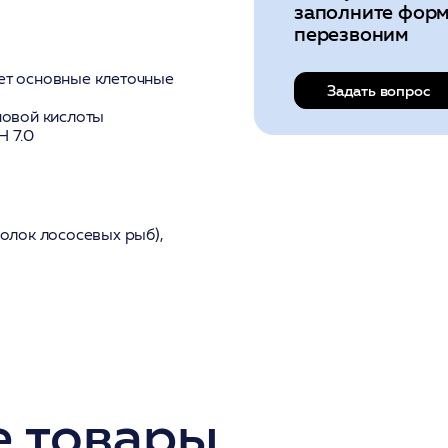
заполните форм
перезвоним
ет основные клеточные
Задать вопрос
новой кислоты
H 7.0
олок лососевых рыб),
 товары