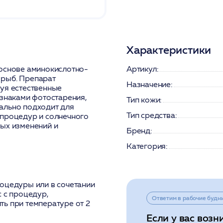
Характеристики
 основе аминокислотно-
Артикул:
 рыб. Препарат
Назначение:
уя естественные
изнаками фотостарения,
Тип кожи:
ально подходит для
Тип средства:
 процедур и солнечного
ных изменений и
Бренд:
Категория:
оцедуры или в сочетании
с с процедур,
Ответим в рабочие будн
ь при температуре от 2
Если у вас возн