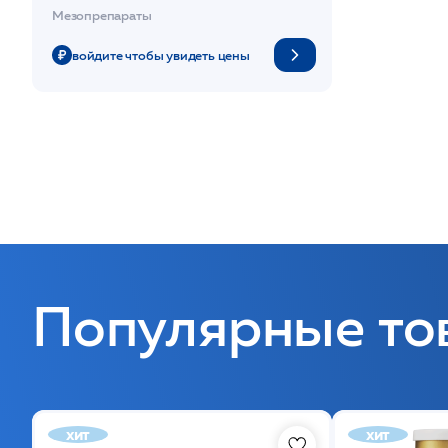
биоревитализации /Mesopharm*
Мезопрепараты
войдите чтобы увидеть цены
Популярные то
хит
хит