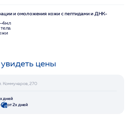
зации и омоложения кожи с пептидами и ДНК-
-4мл
 тела
кожи
 увидеть цены
л. Коммунаров, 270
2х дней
и
от 2х дней