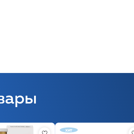
вары
хит