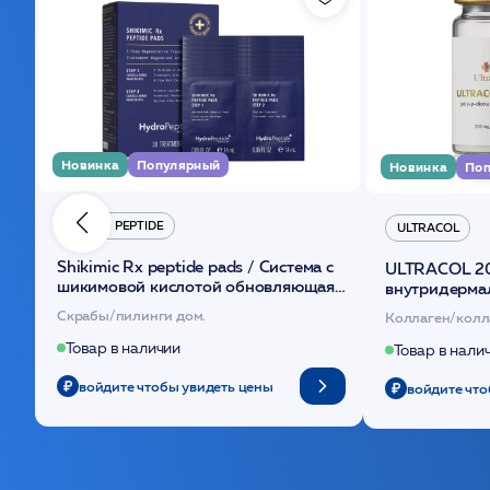
Новинка
Популярный
Новинка
Поп
HYDRO PEPTIDE
ULTRACOL
Shikimic Rx peptide pads / Cистема с
ULTRACOL 2
шикимовой кислотой обновляющая
внутридерма
(30шт) /HP
основе поли
Скрабы/пилинги дом.
Коллаген/колл
Товар в наличии
Товар в нали
войдите чтобы увидеть цены
войдите что