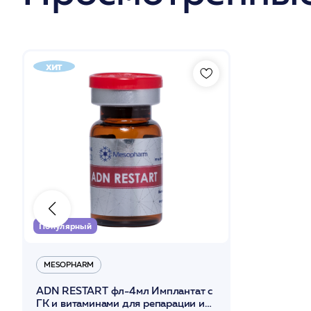
хит
Популярный
MESOPHARM
ADN RESTART фл-4мл Имплантат с
ГК и витаминами для репарации и