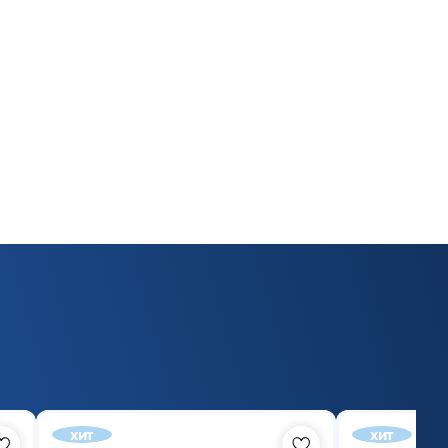
хит
хит