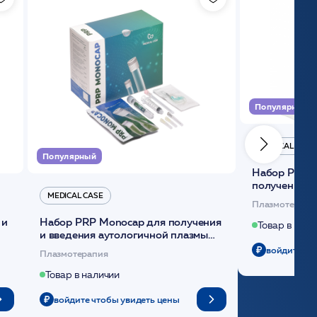
Популярный
MEDICAL CASE
Популярный
Набор Plasmoactive Стандарт для
получения и
MEDICAL CASE
плазмы (саше
Плазмотерапи
 и
Набор PRP Monocap для получения
Товар в нали
и введения аутологичной плазмы
(саше 1шт)/Medical Case
войдите чт
Плазмотерапия
Товар в наличии
войдите чтобы увидеть цены