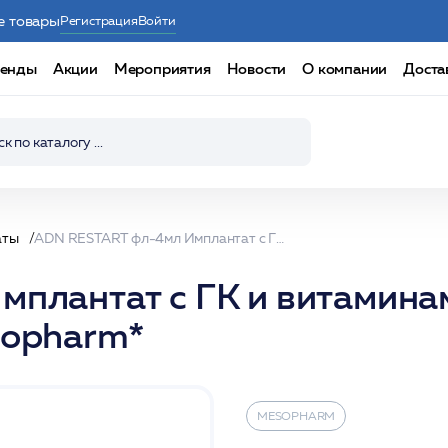
е товары
Регистрация
Войти
енды
Акции
Мероприятия
Новости
О компании
Доста
аты
ADN RESTART фл-4мл Имплантат с ГК и витаминами для репарации и биоревитализации /Mesopharm*
плантат с ГК и витамина
sopharm*
MESOPHARM