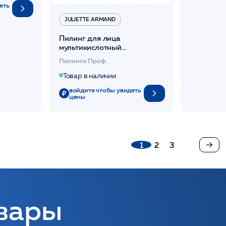
еть
JULIETTE ARMAND
Пилинг для лица
мультикислотный
«Идеальная кожа» 50мл /JA
Пилинги Проф.
Товар в наличии
войдите чтобы увидеть
цены
1
2
3
вары