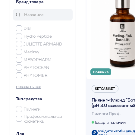
Бренд товара
DIBI
Hydro Peptide
JULIETTE ARMAND
Magiray
MESOPHARM
PHYTOCEAN
Новинка
PHYTOMER
SetCabinet
показать все
SETCABINET
SKINCOUTURE
Тип средства
Stella Marina
Пилинг-Флюид "Бот
(pH 3.0 всесезонны
VIE COLLECTION
Пилинги
/SetCabinet
Пилинги Проф.
Профессиональная
косметика
Товар в наличии
войдите чтобы увид
Для
цены