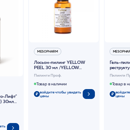
MESOPHARM
MESOPHA
Лосьон-пилинг YELLOW
Гель-пил
PEEL 30 мл /YELLOW
реструкт
PEELING /MESOPHARM
антиокси
Пилинги Проф.
Пилинги П
/FRESH:G
/MESOPH
Товар в наличии
Товар в 
войдите чтобы увидеть
войдите
о-Лифт"
цены
цены
й) 30мл
еть