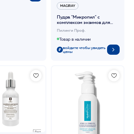
MAGIRAY
Пудра "Микропил" с
комплексом энзимов для
всех типов кожи 100 гр
Пилинги Проф.
/Magiray*
Товар в наличии
войдите чтобы увидеть
цены