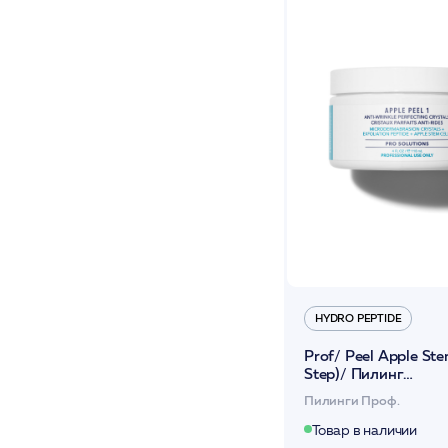
HYDRO PEPTIDE
Prof/ Peel Apple Ste
Step)/ Пилинг
интесив.омолаж.со
Пилинги Проф.
стволовыми клетка
яблони (1 ст) 118мл
Товар в наличии