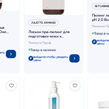
SETCABIN
Пилинг л
pH 2.0 В
JULIETTE ARMAND
/SetCabin
Пилинги П
ица
0мл
Лосьон пре-пилинг для
Товар в 
подготовки кожи к
химическому пилингу 200мл
войдите
Пилинги Проф.
цены
/Pro-Peel /JA
Товар в наличии
еть
войдите чтобы увидеть
цены