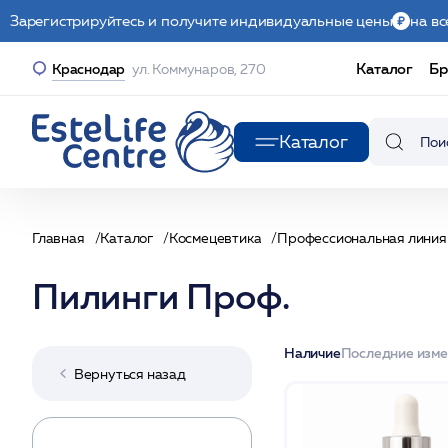
Зарегистрируйтесь и получите индивидуальные цены
на вс
Каталог
Бр
Краснодар
ул. Коммунаров, 270
Каталог
Главная
Каталог
Космецевтика
Профессиональная линия
Пилинги Проф.
Наличие
Последние изм
Вернуться назад