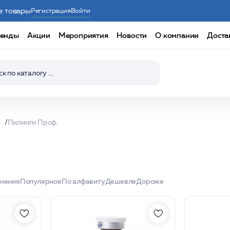
е товары
Регистрация
Войти
енды
Акции
Мероприятия
Новости
О компании
Доста
Пилинги Проф.
енения
Популярное
По алфавиту
Дешевле
Дороже