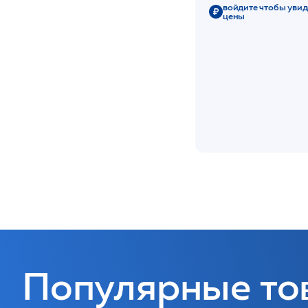
войдите чтобы увид
цены
Популярные то