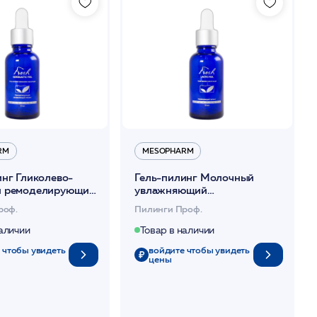
RM
MESOPHARM
инг Гликолево-
Гель-пилинг Молочный
й ремоделирующий
увлажняющий
ющий 30мл
поверхностный 30мл
роф.
Пилинги Проф.
LICOLACTIK PEEL
/FRESH: LACTIC PEEL
ARM *
/MESOPHARM *
наличии
Товар в наличии
 чтобы увидеть
войдите чтобы увидеть
цены