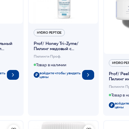
HYDRO PEPTIDE
альный
Prof/ Honey Tri-Zyme/
л
Пилинг медовый с
EEL
обновляющ.силой
Пилинги Проф.
альфагидрокислот, протеаз и
HYDRO PE
энзимов 118мл /HP
Товар в наличии
еть
войдите чтобы увидеть
Prof/ Peel
цены
Пилинг и
кристалли
Пилинги П
витамином
Товар в 
войдите
цены