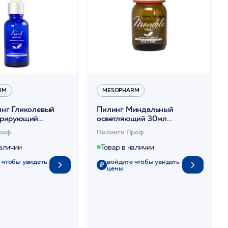
RM
MESOPHARM
инг Гликолевый
Пилинг Миндальный
урирующий
осветляющий 30мл
дантный 30мл
/MANDELIC PEELING
роф.
Пилинги Проф.
LYCO PEEL
/MESOPHARM*
ARM *
наличии
Товар в наличии
 чтобы увидеть
войдите чтобы увидеть
цены