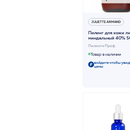
JULIETTE ARMAND
Пилинг для кожи л
миндальный 40% 5
/Mandelic Acid /JA
Пилинги Проф.
Товар в наличии
войдите чтобы увид
цены