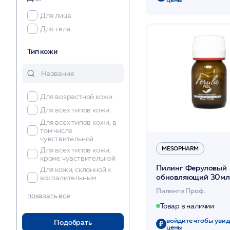
Для лица
Для тела
Тип кожи
Для возрастной кожи
Для всех типов кожи
Для всех типов кожи, в
том числе
чувствительной
MESOPHARM
Для всех типов кожи,
кроме чувствительной
Пилинг Феруловый
Для кожи, склонной к
обновляющий 30мл
воспалительным
/FERULIC PEELING
реакциям и акне
Пилинги Проф.
/MESOPHARM*
показать все
Для сухой кожи
Товар в наличии
Для чувствительной и
реактивной кожи
войдите чтобы увид
Подобрать
цены