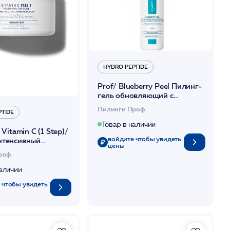
HYDRO PEPTIDE
Prof/ Blueberry Peel Пилинг-
гель обновляющий с
черникой для чувствит. и
Пилинги Проф.
PTIDE
куперозной кожи 118 мл /HP
Товар в наличии
 Vitamin C (1 Step)/
войдите чтобы увидеть
нтенсивный
цены
ческий с
роф.
 С (1 ст) 118мл /HP
наличии
 чтобы увидеть