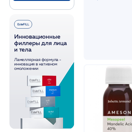
Для шеи и декольте
Жирная и проблемная
Комбинированная
Нормальная
EsteFILL
Обезвоженная
Инновационные
После агрессивных
филлеры для лица
факторов воздействия
и тела
С куперозом
С пигментацией
Ламеллярная формула -
инновация в нативном
Сухая
омоложении
Сухая и
чувствительная
Увядающая