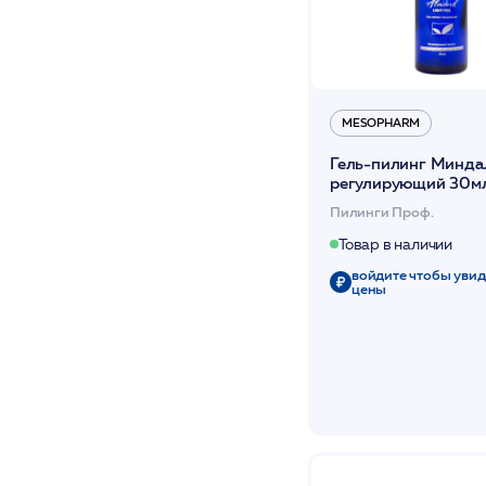
MESOPHARM
Гель-пилинг Минд
регулирующий 30м
/ALMOND: LIGHT P
Пилинги Проф.
/MESOPHARM *
Товар в наличии
войдите чтобы увид
цены