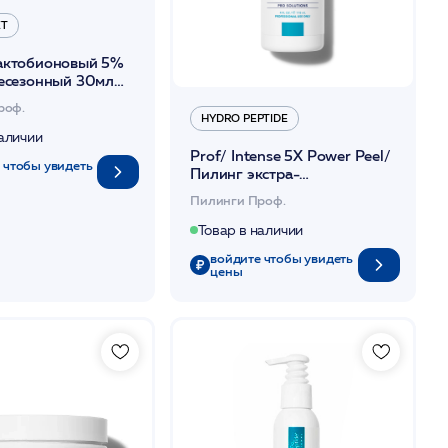
ET
актобионовый 5%
сесезонный 30мл
et
роф.
HYDRO PEPTIDE
наличии
Prof/ Intense 5X Power Peel/
 чтобы увидеть
Пилинг экстра-
омолаживающий
Пилинги Проф.
спец.комплекс 5X,
пептид.+энзим. 118мл /HP
Товар в наличии
войдите чтобы увидеть
цены