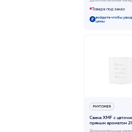
Товара под заказ
войдите чтобы увид
цены
PHYTOMER
Свеча XMF с цвточн
пряным ароматом 2
гр PHYTOMER XMF
Дополнительные мате