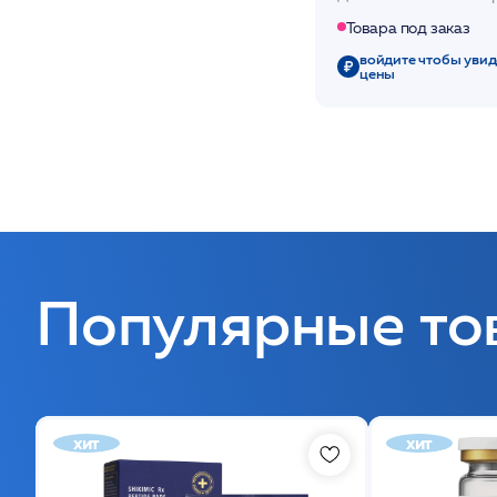
Perfumed Candle 
Товара под заказ
войдите чтобы увид
цены
Популярные то
хит
хит