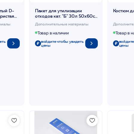
тый D-
Пакет для утилизации
Костюм д
ористая
отходов кат. "Б" 30л 50х60см
стовье
50шт желтый /Чистовье
риалы
Дополнительные материалы
Дополните
Товар в наличии
Товар в 
еть
войдите чтобы увидеть
войдите
цены
цены