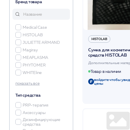
Бренд товара
Medical Case
HISTOLAB
HISTOLAB
JULIETTE ARMAND
Сумка для косметич
Magiray
средств HISTOLAB
MEAPLASMA
Дополнительные мате
PHYTOMER
Товар в наличии
WHITEline
войдите чтобы увид
Чистовье
цены
показать все
Тип средства
PRP-терапия
Аксессуары
Дезинфицирующие
средства