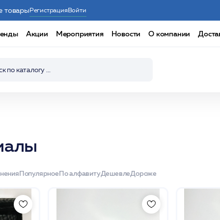
е товары
Регистрация
Войти
енды
Акции
Мероприятия
Новости
О компании
Доста
иалы
енения
Популярное
По алфавиту
Дешевле
Дороже