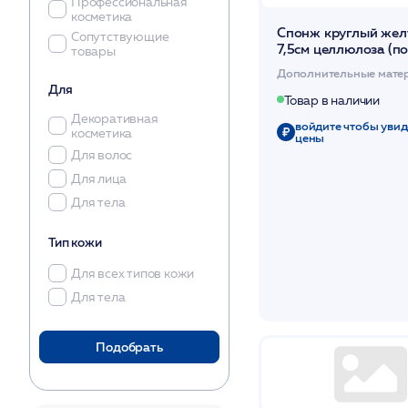
Профессиональная
косметика
Спонж круглый жел
Сопутствующие
7,5см целлюлоза (п
товары
структура) 10шт /Чи
Дополнительные мате
Для
Товар в наличии
Декоративная
войдите чтобы увид
косметика
цены
Для волос
Для лица
Для тела
Тип кожи
Для всех типов кожи
Для тела
Подобрать