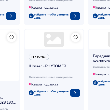
Товара под заказ
Товара п
еть
войдите чтобы увидеть
войдите
цены
цены
Передник
PHYTOMER
косметол
PHYTOM
Шпатель PHYTOMER
Дополните
Товара п
Дополнительные материалы
войдите
Товара под заказ
цены
войдите чтобы увидеть
цены
о-
023 130
риалы