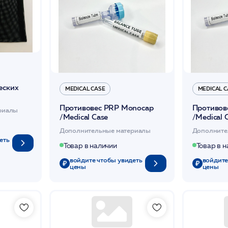
еских
MEDICAL CASE
MEDICAL C
Противовес PRP Monocap
Противов
риалы
/Medical Case
/Medical 
Дополнительные материалы
Дополните
еть
Товар в наличии
Товар в 
войдите чтобы увидеть
войдите
цены
цены