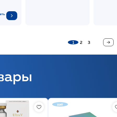
НОВИНКА
еть
1
2
3
вары
хит