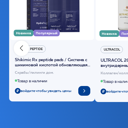
Новинка
Популярный
Новинка
Поп
HYDRO PEPTIDE
ULTRACOL
Shikimic Rx peptide pads / Cистема с
ULTRACOL 2
шикимовой кислотой обновляющая
внутридерма
(30шт) /HP
основе поли
Скрабы/пилинги дом.
Коллаген/колл
Товар в наличии
Товар в нали
войдите чтобы увидеть цены
войдите что