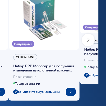
Популярный
MEDICAL CASE
Популярный
Набор Plasmoactive Стандарт для
получения и
MEDICAL CASE
плазмы (саше
Плазмотерапи
 и
Набор PRP Monocap для получения
Товар в нали
и введения аутологичной плазмы
(саше 1шт)/Medical Case
войдите чт
Плазмотерапия
Товар в наличии
войдите чтобы увидеть цены