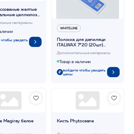
ессованые желтые
ральные целлюлоза
текстура) 12 шт/уп /
льные материалы
WHITELINE
наличии
Полоска для депиляци
 чтобы увидеть
ITALWAX 7*20 (20шт)
/WhiteLine
Дополнительные материалы
Товар в наличии
войдите чтобы увидеть
цены
е Magiray белое
Кисть Phytoceane
льные материалы
Дополнительные материалы