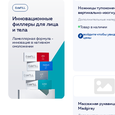
Ножницы тупоконеч
EsteFILL
вертикально-изогн
140мм
Инновационные
Дополнительные мате
филлеры для лица
Товар в наличии
и тела
войдите чтобы увид
цены
Ламеллярная формула -
инновация в нативном
омоложении
Массажная рукавиц
Madgiray
Дополнительные мате