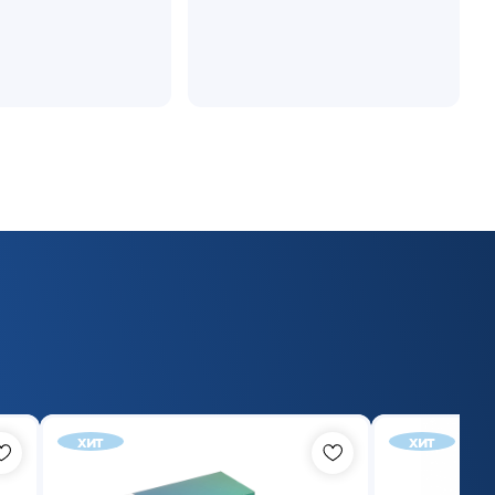
хит
хит