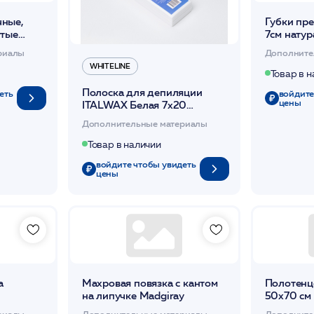
ные,
Губки пр
утые
7см нату
(гладкая 
риалы
Дополните
Чистовье
WHITELINE
Товар в 
Полоска для депиляции
еть
войдите
цены
ITALWAX Белая 7х20
(100шт) /WhiteLine
Дополнительные материалы
Товар в наличии
войдите чтобы увидеть
цены
а
Махровая повязка с кантом
Полотенц
на липучке Madgiray
50х70 см
риалы
Дополнительные материалы
Дополните