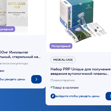
улярный
Популярный
00мг Имплантат
льный, стерильный на
MEDICAL CASE
диоксанона /ULTRACOL
агеностимуляторы
Набор PRP Unique для получения
чии
введения аутологичной плазмы
(саше 1шт)/Medical Case
бы увидеть цены
Плазмотерапия
Товар в наличии
войдите чтобы увидеть цены