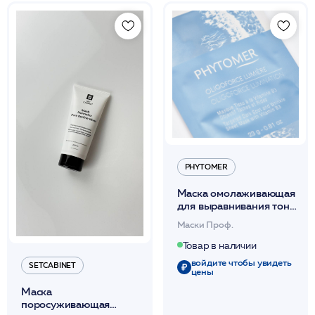
PHYTOMER
Маска омолаживающая
для выравнивания тона
кожи с витамином В3
Маски Проф.
1шт 23г / PHYTOMER*
Товар в наличии
войдите чтобы увидеть
SETCABINET
цены
Маска
поросуживающая