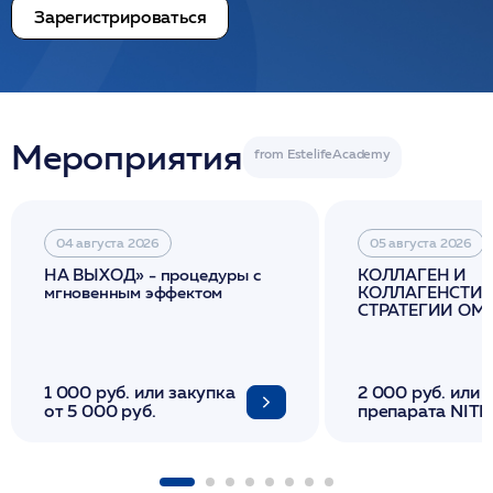
Зарегистрироваться
Мероприятия
04 августа 2026
05 августа 2026
НА ВЫХОД» - процедуры с
КОЛЛАГЕН И
мгновенным эффектом
КОЛЛАГЕНСТИМ
СТРАТЕГИИ О
И ЛИФТИНГА К
1 000 руб. или закупка
2 000 руб. или 
от 5 000 руб.
препарата NITH
флакона/ LINE
1 фл/ COLLOST о
FACETEM 1 шпр
ULTRACOL 1 фл