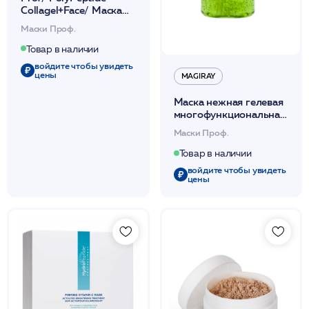
Collagel+Face/ Маска
гидрогел. с
Маски Проф.
эф.лифтинг.+стимул.неоколлагенез(в
ин.уп)12шт /HP
Товар в наличии
войдите чтобы увидеть
цены
MAGIRAY
Маска нежная гелевая
многофункциональная
для всех типов кожи
Маски Проф.
500мл /Magiray*
Товар в наличии
войдите чтобы увидеть
цены