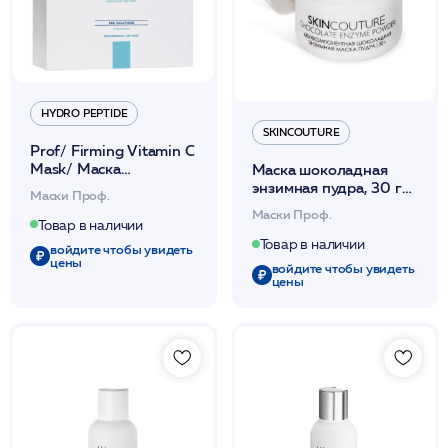
HYDRO PEPTIDE
SKINCOUTURE
Prof/ Firming Vitamin C
Mask/ Маска
Маска шоколадная
уплотняющ.и
энзимная пудра, 30 г
Маски Проф.
осветляющ.маска с
/CHOCOLATE ENZYME
Маски Проф.
витамином С (в инд.уп.)
MASK powder
Товар в наличии
12шт /HP
/SKINCOUTURE*
Товар в наличии
войдите чтобы увидеть
цены
войдите чтобы увидеть
цены