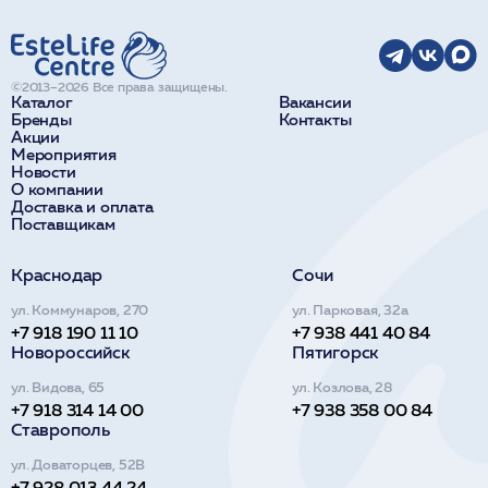
©2013–2026 Все права защищены.
Каталог
Вакансии
Бренды
Контакты
Акции
Мероприятия
Новости
О компании
Доставка и оплата
Поставщикам
Краснодар
Сочи
ул. Коммунаров, 270
ул. Парковая, 32а
+7 918 190 11 10
+7 938 441 40 84
Новороссийск
Пятигорск
ул. Видова, 65
ул. Козлова, 28
+7 918 314 14 00
+7 938 358 00 84
Ставрополь
ул. Доваторцев, 52В
+7 928 013 44 24