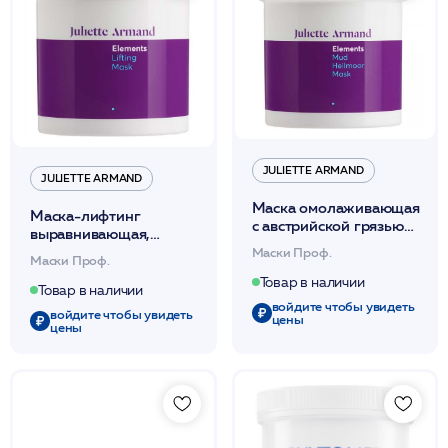
JULIETTE ARMAND
JULIETTE ARMAND
Маска омолаживающая
Маска-лифтинг
с австрийской грязью
выравнивающая,
регенерирующая,
подтягивающая,
Маски Проф.
Маски Проф.
повышающая упругость
повышающая упругость
280мл /JA
Товар в наличии
280мл /JA
Товар в наличии
войдите чтобы увидеть
войдите чтобы увидеть
цены
цены