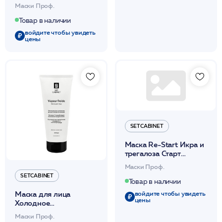
Normalex с серебром
Маски Проф.
200мл /SetCabinet
Товар в наличии
войдите чтобы увидеть
цены
SETCABINET
Маска Re-Start Икра и
трегалоза Старт
красоте 200мл
Маски Проф.
/SetCabinet
SETCABINET
Товар в наличии
войдите чтобы увидеть
Маска для лица
цены
Холодное
распаривание 200мл
Маски Проф.
/SetCabinet