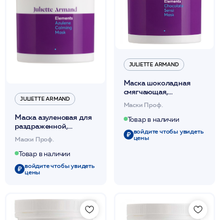
JULIETTE ARMAND
Маска шоколадная
смягчающая,
JULIETTE ARMAND
питающая,
Маски Проф.
увлажняющая 280мл
Маска азуленовая для
/JA
Товар в наличии
раздраженной,
войдите чтобы увидеть
воспаленной,
цены
Маски Проф.
чувствительной кожи
280мл /JA
Товар в наличии
войдите чтобы увидеть
цены