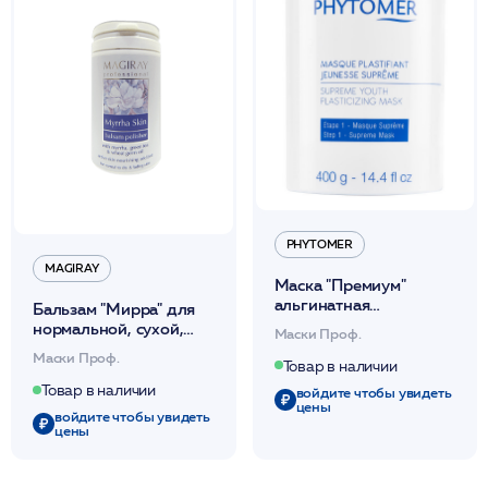
PHYTOMER
MAGIRAY
Маска "Премиум"
альгинатная
Бальзам "Мирра" для
омолаживающая
нормальной, сухой,
Маски Проф.
400гр / Supreme XMF /
комбинированной
Маски Проф.
PHYTOMER*
Товар в наличии
кожи 100гр /Magiray*
Товар в наличии
войдите чтобы увидеть
цены
войдите чтобы увидеть
цены