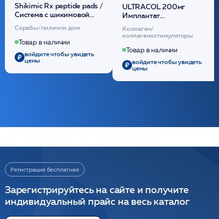
Shikimic Rx peptide pads /
ULTRACOL 200мг
Cистема с шикимовой
Имплантат
кислотой обновляющая
внутридермальный,
Скрабы/пилинги дом.
Коллаген/
(30шт) /HP
стерильный на основе
коллагеностимуляторы
полидиоксанона
Товар в наличии
/ULTRACOL
Товар в наличии
войдите чтобы увидеть
цены
войдите чтобы увидеть
цены
Регистрация бесплатная
Зарегистрируйтесь на сайте и получите
индивидуальный прайс на весь каталог