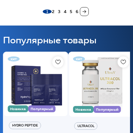
1
2
3
4
5
6
Популярные товары
хит
хит
Новинка
Популярный
Новинка
Популярный
HYDRO PEPTIDE
ULTRACOL