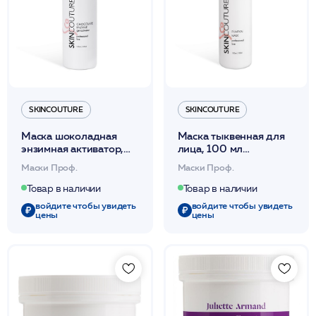
SKINCOUTURE
SKINCOUTURE
Маска шоколадная
Маска тыквенная для
энзимная активатор,
лица, 100 мл
150 мл /CHOCOLATE
/PUMPKIN MASK
Маски Проф.
Маски Проф.
ENZYME MASK
/SKINCOUTURE*
activator
Товар в наличии
Товар в наличии
/SKINCOUTURE*
войдите чтобы увидеть
войдите чтобы увидеть
цены
цены