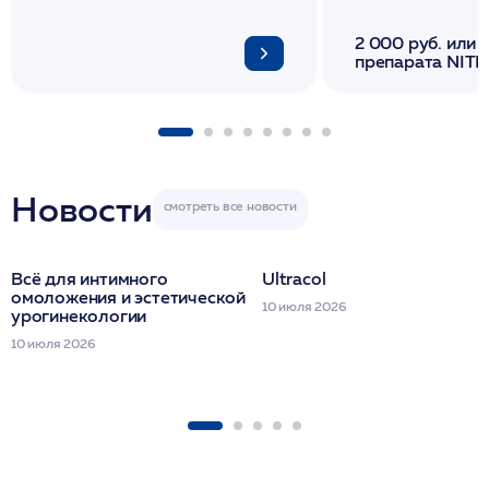
2 000 руб. или 
препарата NITH
флакона/ LINE
1 фл/ COLLOST о
FACETEM 1 шпр
ULTRACOL 1 фл
Miraline в день
семинара
Новости
Всё для интимного
Ultracol
омоложения и эстетической
10 июля 2026
урогинекологии
10 июля 2026