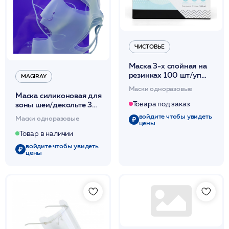
ЧИСТОВЬЕ
Маска 3-х слойная на
резинках 100 шт/уп
MAGIRAY
(черная-голубая) /
Маски одноразовые
Чистовье
Маска силиконовая для
Товара под заказ
зоны шеи/декольте 3
шт /Magiray
войдите чтобы увидеть
Маски одноразовые
цены
Товар в наличии
войдите чтобы увидеть
цены