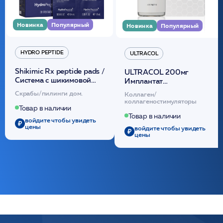
Новинка
Популярный
Новинка
Популярный
HYDRO PEPTIDE
ULTRACOL
Shikimic Rx peptide pads /
ULTRACOL 200мг
Cистема с шикимовой
Имплантат
кислотой обновляющая
внутридермальный,
Скрабы/пилинги дом.
Коллаген/
(30шт) /HP
стерильный на основе
коллагеностимуляторы
полидиоксанона
Товар в наличии
/ULTRACOL
Товар в наличии
войдите чтобы увидеть
цены
войдите чтобы увидеть
цены