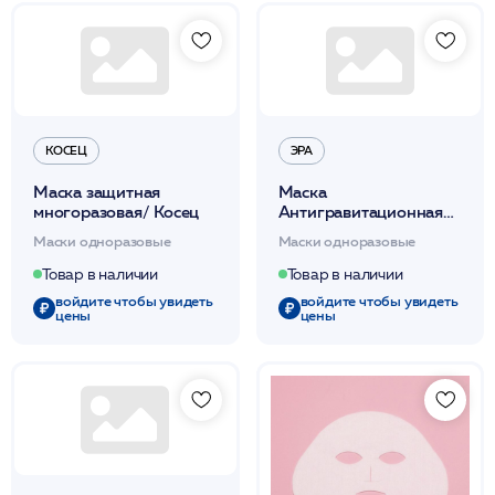
КОСЕЦ
ЭРА
Маска защитная
Маска
многоразовая/ Косец
Антигравитационная
ANTI-GRAVITY MASK /
Маски одноразовые
Маски одноразовые
ЭРА
Товар в наличии
Товар в наличии
войдите чтобы увидеть
войдите чтобы увидеть
цены
цены