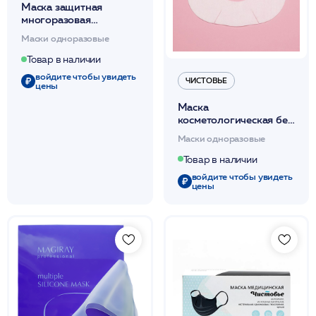
Маска защитная
многоразовая
(цветная)/ Косец
Маски одноразовые
Товар в наличии
войдите чтобы увидеть
ЧИСТОВЬЕ
цены
Маска
косметологическая без
воротника спанлейс
Маски одноразовые
белый 25шт/уп /
Чистовье
Товар в наличии
войдите чтобы увидеть
цены