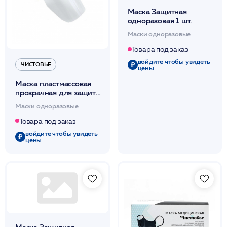
Маска Защитная
одноразовая 1 шт.
Маски одноразовые
Товара под заказ
войдите чтобы увидеть
ЧИСТОВЬЕ
цены
Маска пластмассовая
прозрачная для защиты
лица МС-ЕЛАТ МС 5
Маски одноразовые
пластик.экран /
Чистовье
Товара под заказ
войдите чтобы увидеть
цены