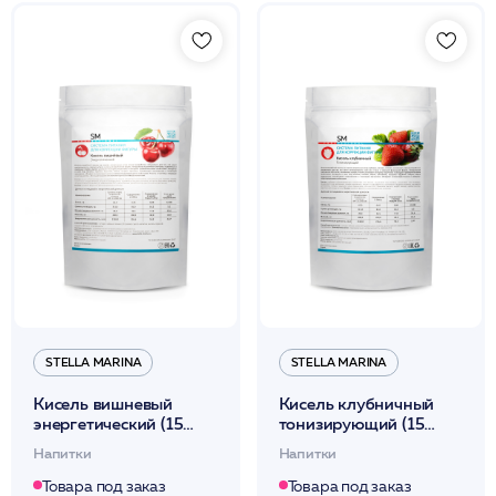
STELLA MARINA
STELLA MARINA
Кисель вишневый
Кисель клубничный
энергетический (15
тонизирующий (15
порций) 320мл /Stella
порций) 320мл /Stella
Напитки
Напитки
Marina
Marina
Товара под заказ
Товара под заказ