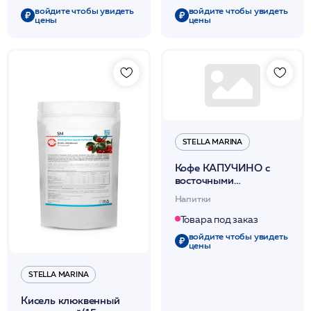
войдите чтобы увидеть
войдите чтобы увидеть
цены
цены
STELLA MARINA
Кофе КАПУЧИНО с
восточными
пряностями (15
Напитки
порций)/225мл /Stella
Marina
Товара под заказ
войдите чтобы увидеть
цены
STELLA MARINA
Кисель клюквенный