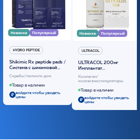
Новинка
Популярный
Новинка
Популярный
HYDRO PEPTIDE
ULTRACOL
Shikimic Rx peptide pads /
ULTRACOL 200мг
Cистема с шикимовой
Имплантат
кислотой обновляющая
внутридермальный,
Скрабы/пилинги дом.
Коллаген/
(30шт) /HP
стерильный на основе
коллагеностимуляторы
полидиоксанона
Товар в наличии
/ULTRACOL
Товар в наличии
войдите чтобы увидеть
цены
войдите чтобы увидеть
цены