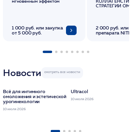
мгновенным эффектом
КОЛЛАГЕНСТИМ
СТРАТЕГИИ О
И ЛИФТИНГА К
1 000 руб. или закупка
2 000 руб. или 
от 5 000 руб.
препарата NITH
флакона/ LINE
1 фл/ COLLOST о
FACETEM 1 шпр
ULTRACOL 1 фл
Miraline в день
семинара
Новости
Всё для интимного
Ultracol
омоложения и эстетической
10 июля 2026
урогинекологии
10 июля 2026