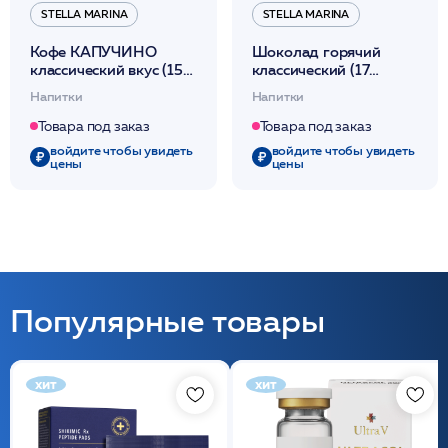
STELLA MARINA
STELLA MARINA
Кофе КАПУЧИНО
Шоколад горячий
классический вкус (15
классический (17
порций)/225мл /Stella
порций) 225мл /Stella
Напитки
Напитки
Marina
Marina
Товара под заказ
Товара под заказ
войдите чтобы увидеть
войдите чтобы увидеть
цены
цены
Популярные товары
хит
хит