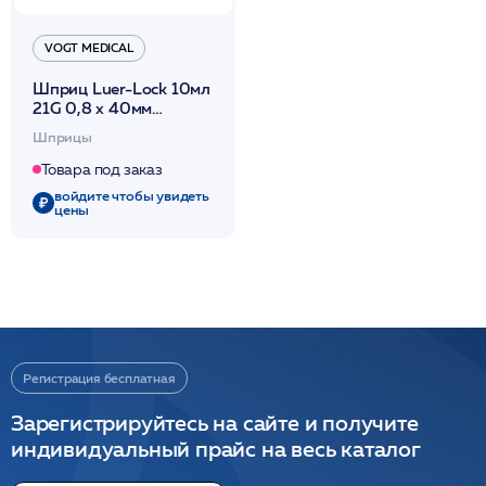
VOGT MEDICAL
Шприц Luer-Lock 10мл
21G 0,8 x 40мм
одноразовый
Шприцы
стерильный 3-х комп. с
иглой (100/1600)
Товара под заказ
/Vogt Medica
войдите чтобы увидеть
цены
Регистрация бесплатная
Зарегистрируйтесь на сайте и получите
индивидуальный прайс на весь каталог