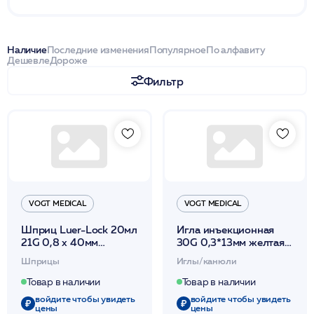
Наличие
Последние изменения
Популярное
По алфавиту
Дешевле
Дороже
Фильтр
VOGT MEDICAL
VOGT MEDICAL
Шприц Luer-Lock 20мл
Игла инъекционная
21G 0,8 x 40мм
30G 0,3*13мм желтая
одноразовый
(100/5000) / Vogt
Шприцы
Иглы/канюли
стерильный 3-х комп. с
Medical /ДокторМаркет
иглой (50/800) /Vogt
Товар в наличии
Товар в наличии
Medical
войдите чтобы увидеть
войдите чтобы увидеть
цены
цены