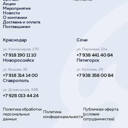
Акции
Мероприятия
Новости
О компании
Доставка и оплата
Поставщикам
Краснодар
Сочи
ул. Коммунаров, 270
ул. Парковая, 32а
+7 918 190 11 10
+7 938 441 40 84
Новороссийск
Пятигорск
ул. Видова, 65
ул. Козлова, 28
+7 918 314 14 00
+7 938 358 00 84
Ставрополь
ул. Доваторцев, 52В
+7 928 013 44 24
Политика обработки
Публичная оферта
Политика
персональных
(условия
конфиденциальности
данных
сотрудничества)