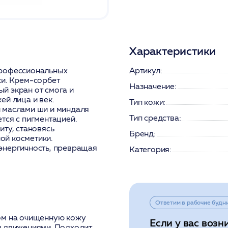
Характеристики
профессиональных
Артикул:
жи. Крем-сорбет
Назначение:
й экран от смога и
й лица и век.
Тип кожи:
 маслами ши и миндаля
Тип средства:
тся с пигментацией.
иту, становясь
Бренд:
ой косметики.
энергичность, превращая
Категория:
Ответим в рабочие будн
ом на очищенную кожу
Если у вас возн
и движениями. Подходит