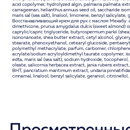
acid copolymer, hydrolyzed algin, palmaria palmata extr
carrageenan, helianthus annuus seed oil, saccharide isom
maris sal (sea salt), linalool, limonene, benzyl salicylate, g
Восстанавливающий крем для рук с маслом Мекабу:
a
dimethicone, prunus amygdalus dulcis (sweet almond) oil
caprylic/capric triglyceride, butyrospermum parkii (shea)
isononanoate, shea butter extract, cetyl alcohol, glyce
stearate, phenoxyethanol, cetearyl glucoside, pentaeryth
polymethyl methacrylate, parfum, carbomer, chlorphene
acrylate/sodium acryloyldimethyl taurate copolymer, i
edta, maris sal (sea salt), sodium hydroxide, tocopherol
oleate, salicornia herbacea extract, jania rubens extract,
BHT, pancratium maritimum extract, undaria pinnatifida 
cinnamal, linalool, benzyl salicylate, geraniol, citronellol, 
Просмотренные