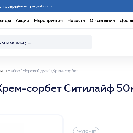
е товары
Регистрация
Войти
енды
Акции
Мероприятия
Новости
О компании
Доста
ры
Набор "Морской дуэт" (Крем-сорбет Ситилайф 50мл + Крем для рук 50мл) / PHYTOMER
Крем-сорбет Ситилайф 50м
PHYTOMER