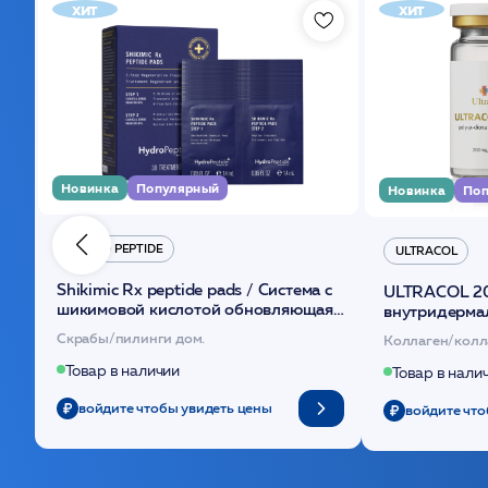
хит
хит
Новинка
Популярный
Новинка
Поп
HYDRO PEPTIDE
ULTRACOL
Shikimic Rx peptide pads / Cистема с
ULTRACOL 2
шикимовой кислотой обновляющая
внутридерма
(30шт) /HP
основе поли
Скрабы/пилинги дом.
Коллаген/колл
Товар в наличии
Товар в нали
войдите чтобы увидеть цены
войдите что