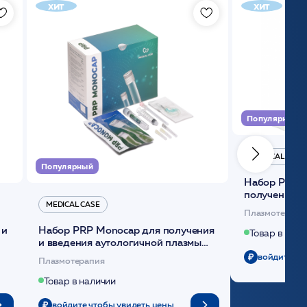
хит
хит
Популярный
MEDICAL CASE
Популярный
Набор Plasmoactive Стандарт для
получения и
MEDICAL CASE
плазмы (саше
Плазмотерапи
 и
Набор PRP Monocap для получения
Товар в нали
и введения аутологичной плазмы
(саше 1шт)/Medical Case
войдите чт
Плазмотерапия
Товар в наличии
войдите чтобы увидеть цены