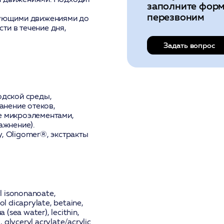
заполните форм
перезвоним
рующими движениями до
ти в течение дня,
Задать вопрос
одской среды,
анение отеков,
 микроэлементами,
ажнение).
у
,
Oligomer®
, экстракты
yl isononanoate,
ol dicaprylate, betaine,
(sea water), lecithin,
 glyceryl acrylate/acrylic