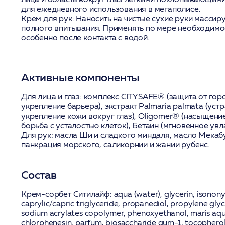
для ежедневного использования в мегаполисе.
Крем для рук:
Наносить на чистые сухие руки масси
полного впитывания. Применять по мере необходимос
особенно после контакта с водой.
Активные компоненты
Для лица и глаз:
комплекс
CITYSAFE®
(защита от гор
укрепление барьера), экстракт
Palmaria palmata
(устр
укрепление кожи вокруг глаз),
Oligomer®
(насыщение
борьба с усталостью клеток),
Бетаин
(мгновенное увл
Для рук:
масла
Ши
и
сладкого миндаля
,
масло Мекаб
панкрация морского
,
саликорнии
и
жании рубенс
.
Состав
Крем-сорбет Ситилайф:
aqua (water), glycerin, isonon
caprylic/capric triglyceride, propanediol, propylene glyc
sodium acrylates copolymer, phenoxyethanol, maris aqua 
chlorphenesin, parfum, biosaccharide gum-1, tocopherol,