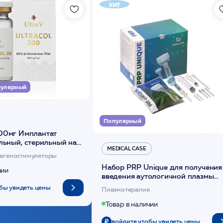
хит
улярный
Популярный
00мг Имплантат
льный, стерильный на
MEDICAL CASE
диоксанона /ULTRACOL
агеностимуляторы
Набор PRP Unique для получения
чии
введения аутологичной плазмы
(саше 1шт)/Medical Case
бы увидеть цены
Плазмотерапия
Товар в наличии
войдите чтобы увидеть цены