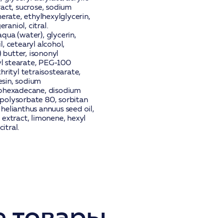
act, sucrose, sodium
erate, ethylhexylglycerin,
eraniol, citral.
qua (water), glycerin,
, cetearyl alcohol,
 butter, isononyl
ryl stearate, PEG-100
rityl tetraisostearate,
sin, sodium
sohexadecane, disodium
, polysorbate 80, sorbitan
 helianthus annuus seed oil,
extract, limonene, hexyl
citral.
 товары