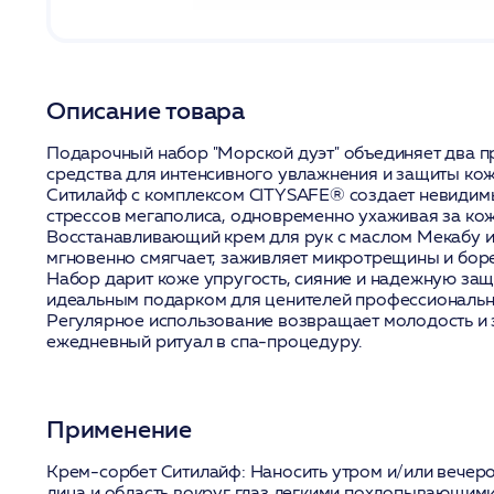
Описание товара
Подарочный набор "Морской дуэт" объединяет два 
средства для интенсивного увлажнения и защиты ко
Ситилайф с комплексом CITYSAFE® создает невидимы
стрессов мегаполиса, одновременно ухаживая за коже
Восстанавливающий крем для рук с маслом Мекабу и
мгновенно смягчает, заживляет микротрещины и боре
Набор дарит коже упругость, сияние и надежную защ
идеальным подарком для ценителей профессиональн
Регулярное использование возвращает молодость и 
ежедневный ритуал в спа-процедуру.
Применение
Крем-сорбет Ситилайф:
Наносить утром и/или вечер
лица и область вокруг глаз легкими похлопывающим