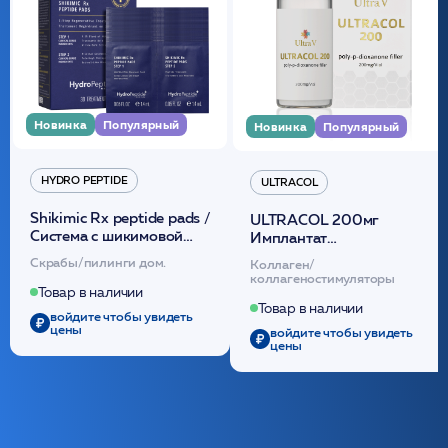
Новинка
Популярный
Новинка
Популярный
HYDRO PEPTIDE
ULTRACOL
Shikimic Rx peptide pads /
ULTRACOL 200мг
Cистема с шикимовой
Имплантат
кислотой обновляющая
внутридермальный,
Скрабы/пилинги дом.
Коллаген/
(30шт) /HP
стерильный на основе
коллагеностимуляторы
полидиоксанона
Товар в наличии
/ULTRACOL
Товар в наличии
войдите чтобы увидеть
цены
войдите чтобы увидеть
цены