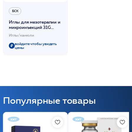
БСК
Иглы для мезотерапии и
микроинъекций 31G
0,25*12мм 1шт /БСК
Иглы/канюли
войдите чтобы увидеть
цены
Популярные товары
хит
хит