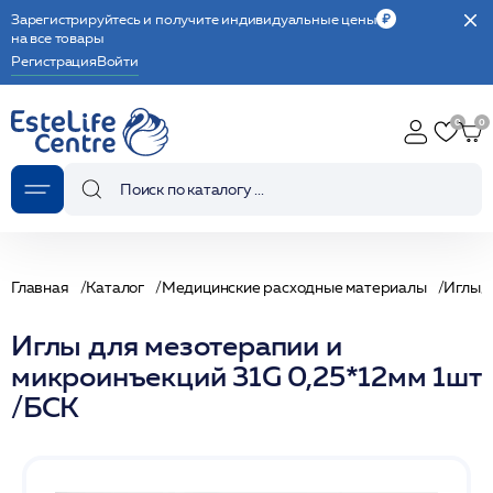
Зарегистрируйтесь и получите индивидуальные цены
на все товары
Регистрация
Войти
Главная
Каталог
Медицинские расходные материалы
Иглы/
Иглы для мезотерапии и
микроинъекций 31G 0,25*12мм 1шт
/БСК