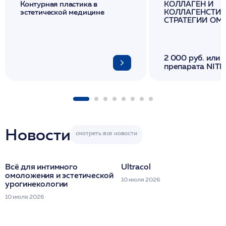
Контурная пластика в
КОЛЛАГЕН И
эстетической медицине
КОЛЛАГЕНСТИМ
СТРАТЕГИИ О
И ЛИФТИНГА К
2 000 руб. или 
препарата NITH
флакона/ LINE
1 фл/ COLLOST о
FACETEM 1 шпр
ULTRACOL 1 фл
Miraline в день
семинара
Новости
Всё для интимного
Ultracol
омоложения и эстетической
10 июля 2026
урогинекологии
10 июля 2026