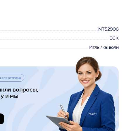
INT52906
БСК
Иглы/канюли
и оперативно
икли вопросы,
у и мы