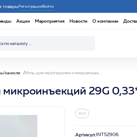
е товары
Регистрация
Войти
енды
Акции
Мероприятия
Новости
О компании
Доста
лы/канюли
Иглы для мезотерапии и микроинъекций 29G 0,33*6мм 1шт /БСК
и микроинъекций 29G 0,33
БСК
Артикул:
INT52906