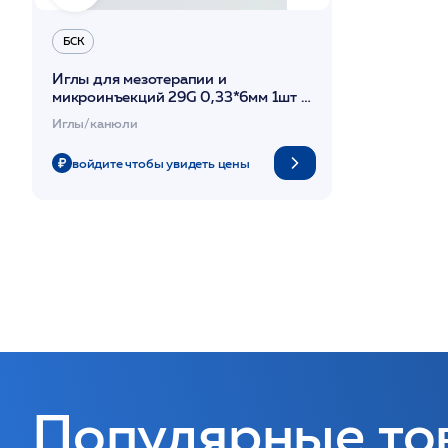
БСК
Иглы для мезотерапии и
микроинъекций 29G 0,33*6мм 1шт /
БСК
Иглы/канюли
войдите чтобы увидеть цены
Популярные то