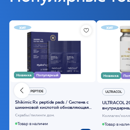
хит
хит
Новинка
Популярный
Новинка
Поп
HYDRO PEPTIDE
ULTRACOL
Shikimic Rx peptide pads / Cистема с
ULTRACOL 2
шикимовой кислотой обновляющая
внутридерма
(30шт) /HP
основе поли
Скрабы/пилинги дом.
Коллаген/колл
Товар в наличии
Товар в нали