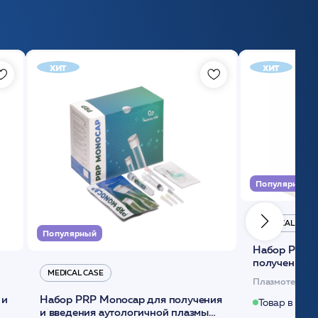
хит
хит
Популярный
MEDICAL CASE
Популярный
Набор Plasmoactive Стандарт для
получения и
MEDICAL CASE
плазмы (саше
Плазмотерапи
 и
Набор PRP Monocap для получения
Товар в нали
и введения аутологичной плазмы