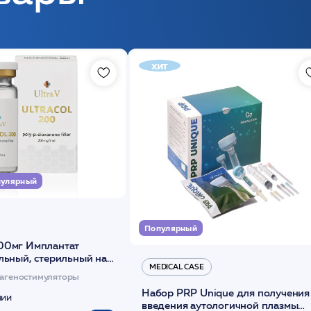
хит
улярный
Популярный
00мг Имплантат
льный, стерильный на
MEDICAL CASE
диоксанона /ULTRACOL
агеностимуляторы
Набор PRP Unique для получения
чии
введения аутологичной плазмы